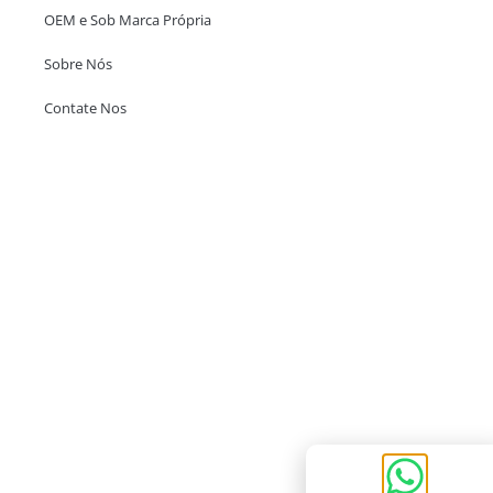
OEM e Sob Marca Própria
Sobre Nós
Contate Nos
Escritório em Hong Kong
Unit 718,Asia Trade Centre, 79 Lei Muk Road, Kwai Chung, Hong Kong,
SAR, China
+852 6383 6777
info@oralcare.com.hk
Escritório de Shenzhen
B803-2, Building 1, TianAn Cyberpark, Huangge Road, Longgang,
Shenzhen, GuangDong, China,518172
+86 755 83946969
info@oralcare.com.hk