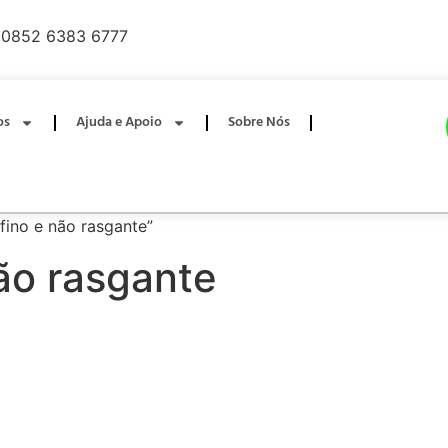
0852 6383 6777
os
Ajuda e Apoio
Sobre Nós
fino e não rasgante”
não rasgante