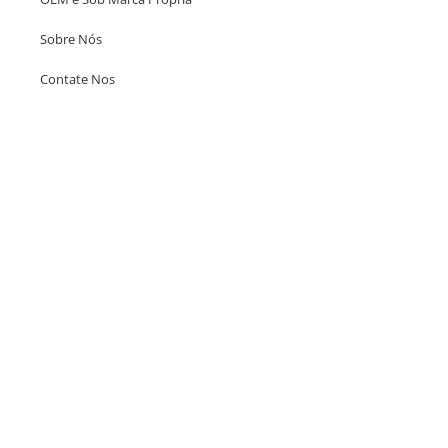
Sobre Nós
Contate Nos
Escritório em Hong Kong
Unit 718,Asia Trade Centre, 79 Lei Muk Road, Kwai Chung, Hong Kong,
SAR, China
+852 6383 6777
info@oralcare.com.hk
Escritório de Shenzhen
B803-2, Building 1, TianAn Cyberpark, Huangge Road, Longgang,
Shenzhen, GuangDong, China,518172
+86 755 83946969
info@oralcare.com.hk