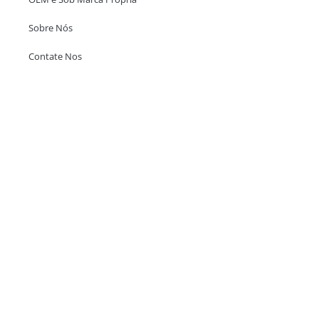
Sobre Nós
Contate Nos
Escritório em Hong Kong
Unit 718,Asia Trade Centre, 79 Lei Muk Road, Kwai Chung, Hong Kong,
SAR, China
+852 6383 6777
info@oralcare.com.hk
Escritório de Shenzhen
B803-2, Building 1, TianAn Cyberpark, Huangge Road, Longgang,
Shenzhen, GuangDong, China,518172
+86 755 83946969
info@oralcare.com.hk