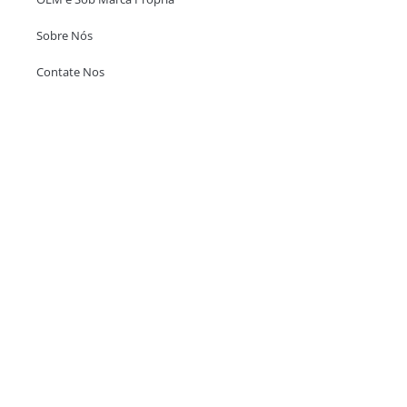
Sobre Nós
Contate Nos
Escritório em Hong Kong
Unit 718,Asia Trade Centre, 79 Lei Muk Road, Kwai Chung, Hong Kong,
SAR, China
+852 6383 6777
info@oralcare.com.hk
Escritório de Shenzhen
B803-2, Building 1, TianAn Cyberpark, Huangge Road, Longgang,
Shenzhen, GuangDong, China,518172
+86 755 83946969
info@oralcare.com.hk