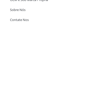
Sobre Nós
Contate Nos
Escritório em Hong Kong
Unit 718,Asia Trade Centre, 79 Lei Muk Road, Kwai Chung, Hong Kong,
SAR, China
+852 6383 6777
info@oralcare.com.hk
Escritório de Shenzhen
B803-2, Building 1, TianAn Cyberpark, Huangge Road, Longgang,
Shenzhen, GuangDong, China,518172
+86 755 83946969
info@oralcare.com.hk