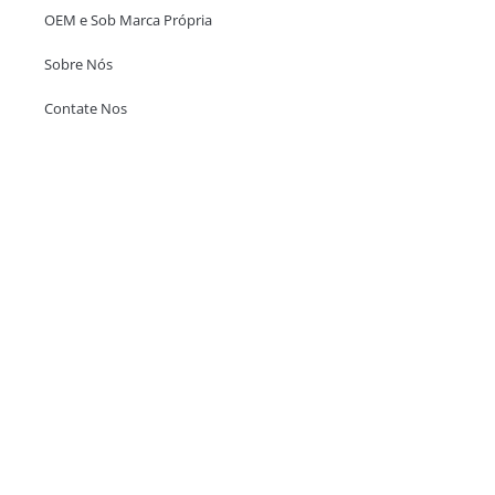
OEM e Sob Marca Própria
Sobre Nós
Contate Nos
Escritório em Hong Kong
Unit 718,Asia Trade Centre, 79 Lei Muk Road, Kwai Chung, Hong Kong,
SAR, China
+852 6383 6777
info@oralcare.com.hk
Escritório de Shenzhen
B803-2, Building 1, TianAn Cyberpark, Huangge Road, Longgang,
Shenzhen, GuangDong, China,518172
+86 755 83946969
info@oralcare.com.hk