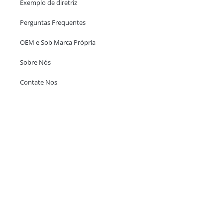
Exemplo de diretriz
Perguntas Frequentes
OEM e Sob Marca Própria
Sobre Nós
Contate Nos
Escritório em Hong Kong
Unit 718,Asia Trade Centre, 79 Lei Muk Road, Kwai Chung, Hong Kong,
SAR, China
+852 6383 6777
info@oralcare.com.hk
Escritório de Shenzhen
B803-2, Building 1, TianAn Cyberpark, Huangge Road, Longgang,
Shenzhen, GuangDong, China,518172
+86 755 83946969
info@oralcare.com.hk