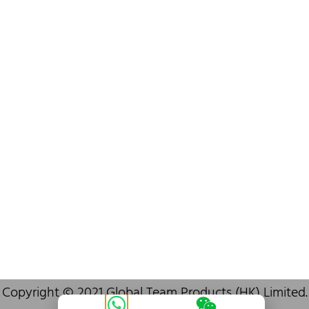
+852 6383 6777
info@oralcare.com.hk
Escritório de Shenzhen
B803-2, Building 1, TianAn Cyberpark, Huangge Road, Longgang,
Shenzhen, GuangDong, China,518172
+86 755 83946969
info@oralcare.com.hk
Copyright © 2021 Global Team Products (HK) Limited.