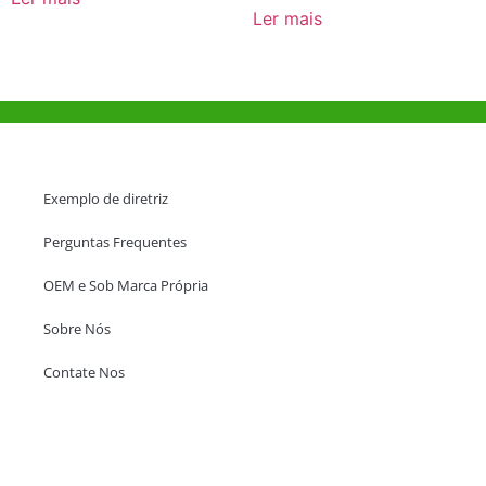
Ler mais
Ajuda e Apoio
Exemplo de diretriz
Perguntas Frequentes
OEM e Sob Marca Própria
Sobre Nós
Contate Nos
Escritório em Hong Kong
Unit 718,Asia Trade Centre, 79 Lei Muk Road, Kwai Chung, Hong Kong,
SAR, China