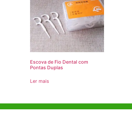
Escova de Fio Dental com
Pontas Duplas
Ler mais
Ajuda e Apoio
Escritóri
Kong
Exemplo de diretriz
Unit 718,As