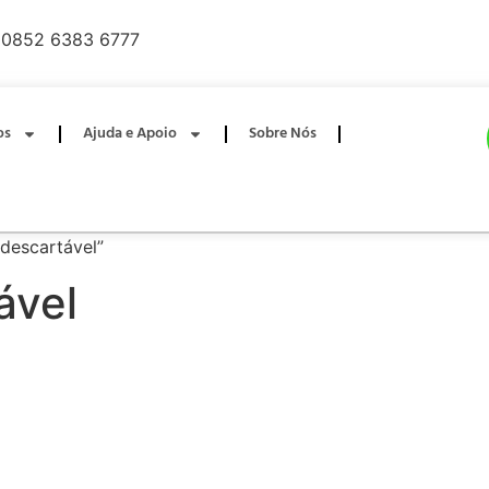
0852 6383 6777
os
Ajuda e Apoio
Sobre Nós
 descartável”
ável