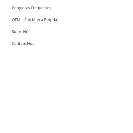
Perguntas Frequentes
OEM e Sob Marca Própria
Sobre Nós
Contate Nos
Escritório em Hong Kong
Unit 718,Asia Trade Centre, 79 Lei Muk Road, Kwai Chung, Hong Kong,
SAR, China
+852 6383 6777
info@oralcare.com.hk
Escritório de Shenzhen
B803-2, Building 1, TianAn Cyberpark, Huangge Road, Longgang,
Shenzhen, GuangDong, China,518172
+86 755 83946969
info@oralcare.com.hk