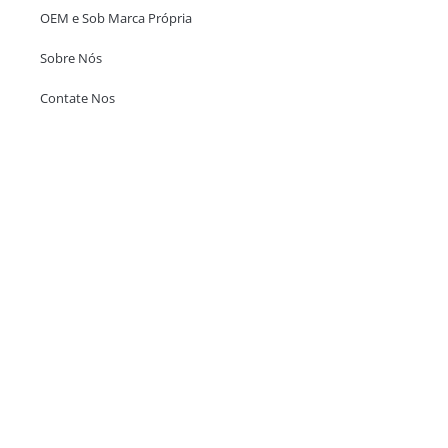
OEM e Sob Marca Própria
Sobre Nós
Contate Nos
Escritório em Hong Kong
Unit 718,Asia Trade Centre, 79 Lei Muk Road, Kwai Chung, Hong Kong,
SAR, China
+852 6383 6777
info@oralcare.com.hk
Escritório de Shenzhen
B803-2, Building 1, TianAn Cyberpark, Huangge Road, Longgang,
Shenzhen, GuangDong, China,518172
+86 755 83946969
info@oralcare.com.hk