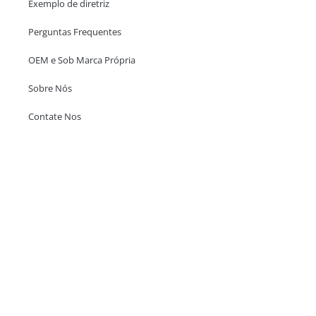
Exemplo de diretriz
Perguntas Frequentes
OEM e Sob Marca Própria
Sobre Nós
Contate Nos
Escritório em Hong Kong
Unit 718,Asia Trade Centre, 79 Lei Muk Road, Kwai Chung, Hong Kong,
SAR, China
+852 6383 6777
info@oralcare.com.hk
Escritório de Shenzhen
B803-2, Building 1, TianAn Cyberpark, Huangge Road, Longgang,
Shenzhen, GuangDong, China,518172
+86 755 83946969
info@oralcare.com.hk