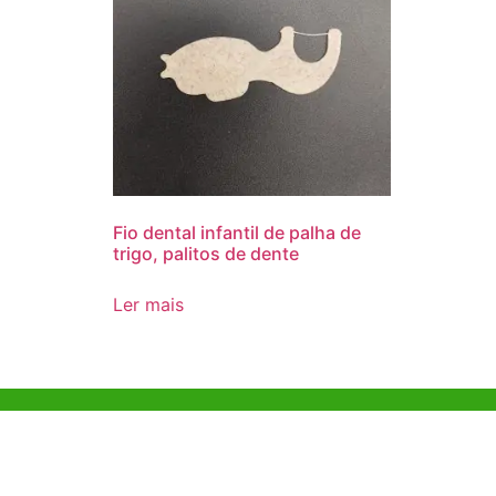
Fio dental infantil de palha de
trigo, palitos de dente
Ler mais
Ajuda e Apoio
Escritóri
Kong
Exemplo de diretriz
Unit 718,As