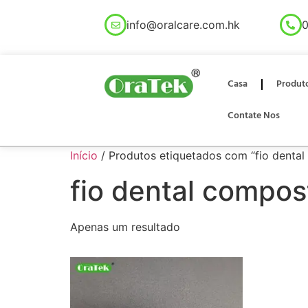
info@oralcare.com.hk
0
Casa
Produt
Contate Nos
Início
/ Produtos etiquetados com “fio dental
fio dental compos
Apenas um resultado