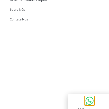
Sobre Nós
Contate Nos
Escritório em Hong Kong
Unit 718,Asia Trade Centre, 79 Lei Muk Road, Kwai Chung, Hong Kong,
SAR, China
+852 6383 6777
info@oralcare.com.hk
Escritório de Shenzhen
B803-2, Building 1, TianAn Cyberpark, Huangge Road, Longgang,
Shenzhen, GuangDong, China,518172
+86 755 83946969
info@oralcare.com.hk