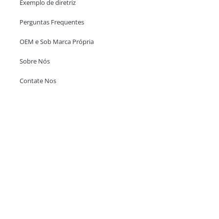
Exemplo de diretriz
Perguntas Frequentes
OEM e Sob Marca Própria
Sobre Nós
Contate Nos
Escritório em Hong Kong
Unit 718,Asia Trade Centre, 79 Lei Muk Road, Kwai Chung, Hong Kong,
SAR, China
+852 6383 6777
info@oralcare.com.hk
Escritório de Shenzhen
B803-2, Building 1, TianAn Cyberpark, Huangge Road, Longgang,
Shenzhen, GuangDong, China,518172
+86 755 83946969
info@oralcare.com.hk