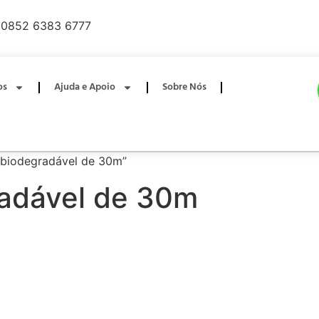
0852 6383 6777
os
Ajuda e Apoio
Sobre Nós
l biodegradável de 30m”
radável de 30m