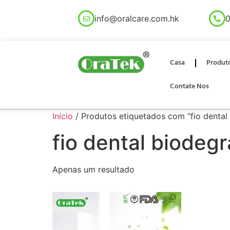
info@oralcare.com.hk
0
Casa
Produt
Contate Nos
Início
/ Produtos etiquetados com “fio denta
fio dental biodeg
Apenas um resultado