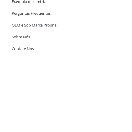
Exemplo de diretriz
Perguntas Frequentes
OEM e Sob Marca Própria
Sobre Nós
Contate Nos
Escritório em Hong Kong
Unit 718,Asia Trade Centre, 79 Lei Muk Road, Kwai Chung, Hong Kong,
SAR, China
+852 6383 6777
info@oralcare.com.hk
Escritório de Shenzhen
B803-2, Building 1, TianAn Cyberpark, Huangge Road, Longgang,
Shenzhen, GuangDong, China,518172
+86 755 83946969
info@oralcare.com.hk