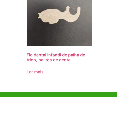
Fio dental infantil de palha de
trigo, palitos de dente
Ler mais
Ajuda e Apoio
Escritóri
Kong
Exemplo de diretriz
Unit 718,As