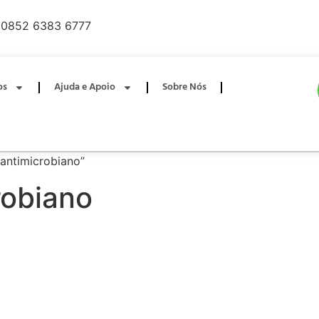
0852 6383 6777
os
Ajuda e Apoio
Sobre Nós
 antimicrobiano”
robiano