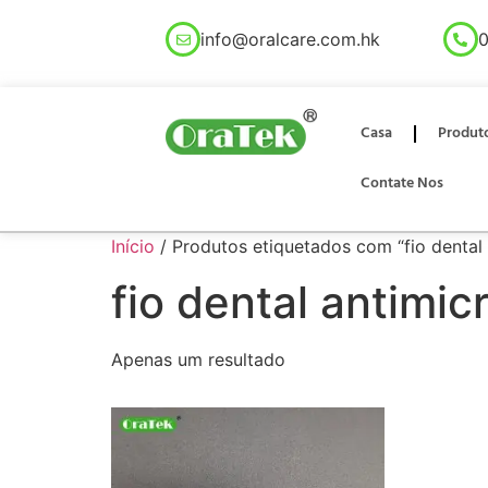
info@oralcare.com.hk
0
Casa
Produt
Contate Nos
Início
/ Produtos etiquetados com “fio dental
fio dental antimic
Apenas um resultado