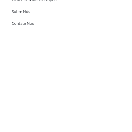
Sobre Nós
Contate Nos
Escritório em Hong Kong
Unit 718,Asia Trade Centre, 79 Lei Muk Road, Kwai Chung, Hong Kong,
SAR, China
+852 6383 6777
info@oralcare.com.hk
Escritório de Shenzhen
B803-2, Building 1, TianAn Cyberpark, Huangge Road, Longgang,
Shenzhen, GuangDong, China,518172
+86 755 83946969
info@oralcare.com.hk