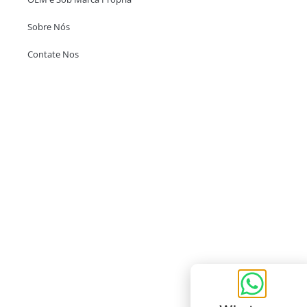
Sobre Nós
Contate Nos
Escritório em Hong Kong
Unit 718,Asia Trade Centre, 79 Lei Muk Road, Kwai Chung, Hong Kong,
SAR, China
+852 6383 6777
info@oralcare.com.hk
Escritório de Shenzhen
B803-2, Building 1, TianAn Cyberpark, Huangge Road, Longgang,
Shenzhen, GuangDong, China,518172
+86 755 83946969
info@oralcare.com.hk