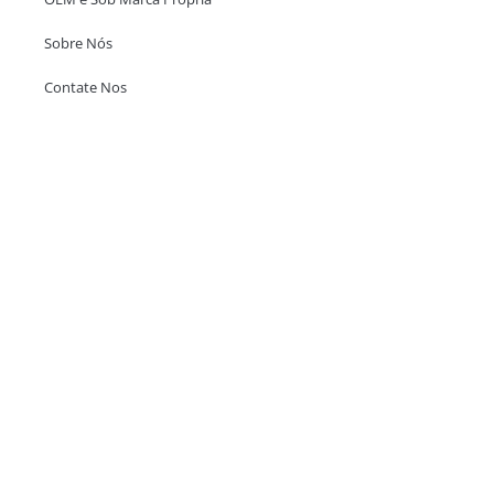
Sobre Nós
Contate Nos
Escritório em Hong Kong
Unit 718,Asia Trade Centre, 79 Lei Muk Road, Kwai Chung, Hong Kong,
SAR, China
+852 6383 6777
info@oralcare.com.hk
Escritório de Shenzhen
B803-2, Building 1, TianAn Cyberpark, Huangge Road, Longgang,
Shenzhen, GuangDong, China,518172
+86 755 83946969
info@oralcare.com.hk