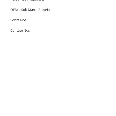
OEM e Sob Marca Própria
Sobre Nós
Contate Nos
Escritório em Hong Kong
Unit 718,Asia Trade Centre, 79 Lei Muk Road, Kwai Chung, Hong Kong,
SAR, China
+852 6383 6777
info@oralcare.com.hk
Escritório de Shenzhen
B803-2, Building 1, TianAn Cyberpark, Huangge Road, Longgang,
Shenzhen, GuangDong, China,518172
+86 755 83946969
info@oralcare.com.hk