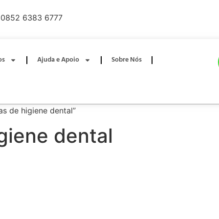
0852 6383 6777
os
Ajuda e Apoio
Sobre Nós
s de higiene dental”
giene dental