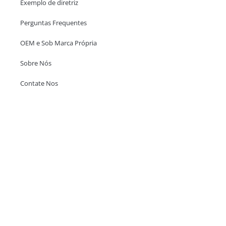
Exemplo de diretriz
Perguntas Frequentes
OEM e Sob Marca Própria
Sobre Nós
Contate Nos
Escritório em Hong Kong
Unit 718,Asia Trade Centre, 79 Lei Muk Road, Kwai Chung, Hong Kong,
SAR, China
+852 6383 6777
info@oralcare.com.hk
Escritório de Shenzhen
B803-2, Building 1, TianAn Cyberpark, Huangge Road, Longgang,
Shenzhen, GuangDong, China,518172
+86 755 83946969
info@oralcare.com.hk