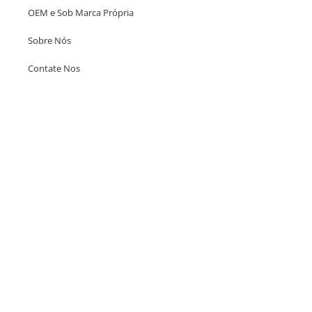
OEM e Sob Marca Própria
Sobre Nós
Contate Nos
Escritório em Hong Kong
Unit 718,Asia Trade Centre, 79 Lei Muk Road, Kwai Chung, Hong Kong,
SAR, China
+852 6383 6777
info@oralcare.com.hk
Escritório de Shenzhen
B803-2, Building 1, TianAn Cyberpark, Huangge Road, Longgang,
Shenzhen, GuangDong, China,518172
+86 755 83946969
info@oralcare.com.hk