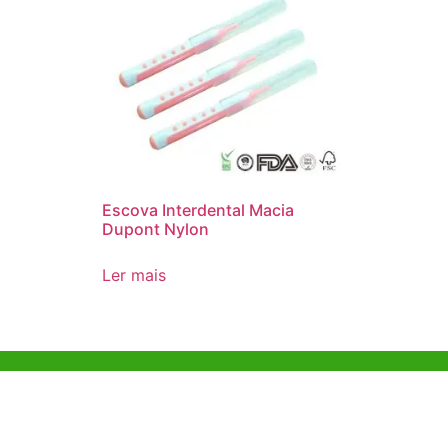
Escova Interdental Macia
Dupont Nylon
Ler mais
Ajuda e Apoio
Escritóri
Kong
Exemplo de diretriz
Unit 718,As