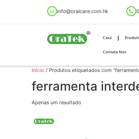
info@oralcare.com.hk
0
Casa
Produt
Contate Nos
Início
/ Produtos etiquetados com “ferramenta
ferramenta interd
Apenas um resultado