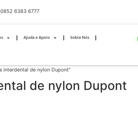
0852 6383 6777
os
Ajuda e Apoio
Sobre Nós
 interdental de nylon Dupont”
ental de nylon Dupont