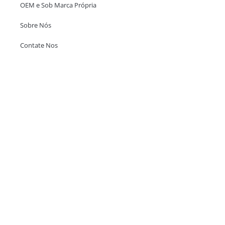
OEM e Sob Marca Própria
Sobre Nós
Contate Nos
Escritório em Hong Kong
Unit 718,Asia Trade Centre, 79 Lei Muk Road, Kwai Chung, Hong Kong,
SAR, China
+852 6383 6777
info@oralcare.com.hk
Escritório de Shenzhen
B803-2, Building 1, TianAn Cyberpark, Huangge Road, Longgang,
Shenzhen, GuangDong, China,518172
+86 755 83946969
info@oralcare.com.hk