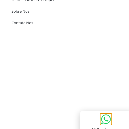
Sobre Nós
Contate Nos
Escritório em Hong Kong
Unit 718,Asia Trade Centre, 79 Lei Muk Road, Kwai Chung, Hong Kong,
SAR, China
+852 6383 6777
info@oralcare.com.hk
Escritório de Shenzhen
B803-2, Building 1, TianAn Cyberpark, Huangge Road, Longgang,
Shenzhen, GuangDong, China,518172
+86 755 83946969
info@oralcare.com.hk