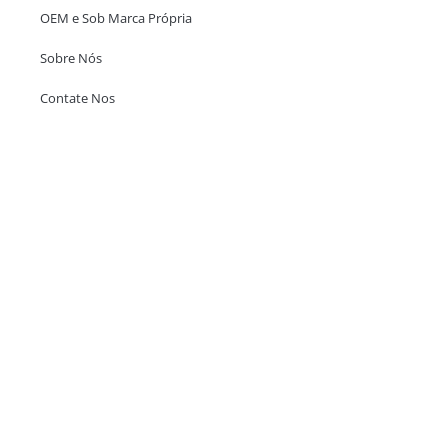
OEM e Sob Marca Própria
Sobre Nós
Contate Nos
Escritório em Hong Kong
Unit 718,Asia Trade Centre, 79 Lei Muk Road, Kwai Chung, Hong Kong,
SAR, China
+852 6383 6777
info@oralcare.com.hk
Escritório de Shenzhen
B803-2, Building 1, TianAn Cyberpark, Huangge Road, Longgang,
Shenzhen, GuangDong, China,518172
+86 755 83946969
info@oralcare.com.hk