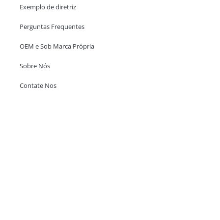
Exemplo de diretriz
Perguntas Frequentes
OEM e Sob Marca Própria
Sobre Nós
Contate Nos
Escritório em Hong Kong
Unit 718,Asia Trade Centre, 79 Lei Muk Road, Kwai Chung, Hong Kong,
SAR, China
+852 6383 6777
info@oralcare.com.hk
Escritório de Shenzhen
B803-2, Building 1, TianAn Cyberpark, Huangge Road, Longgang,
Shenzhen, GuangDong, China,518172
+86 755 83946969
info@oralcare.com.hk