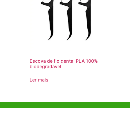
Escova de fio dental PLA 100%
biodegradável
Ler mais
Ajuda e Apoio
Escritóri
Kong
Exemplo de diretriz
Unit 718,As