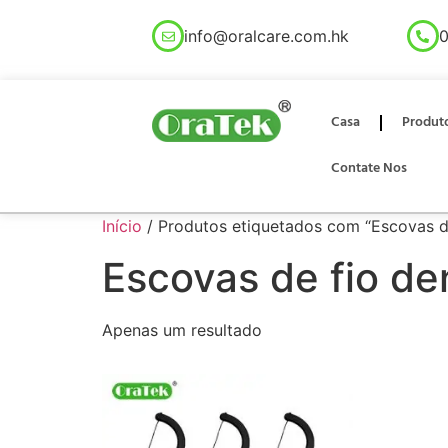
info@oralcare.com.hk
0
Casa
Produt
Contate Nos
Início
/ Produtos etiquetados com “Escovas d
Escovas de fio de
Apenas um resultado