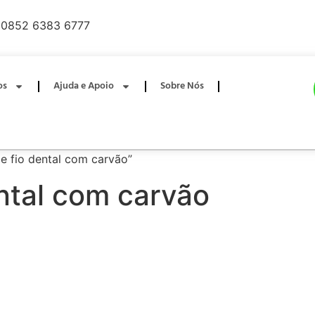
0852 6383 6777
os
Ajuda e Apoio
Sobre Nós
e fio dental com carvão”
ntal com carvão