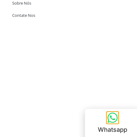
Sobre Nós
Contate Nos
Escritório em Hong Kong
Unit 718,Asia Trade Centre, 79 Lei Muk Road, Kwai Chung, Hong Kong,
SAR, China
+852 6383 6777
info@oralcare.com.hk
Escritório de Shenzhen
B803-2, Building 1, TianAn Cyberpark, Huangge Road, Longgang,
Shenzhen, GuangDong, China,518172
+86 755 83946969
info@oralcare.com.hk
Whatsapp