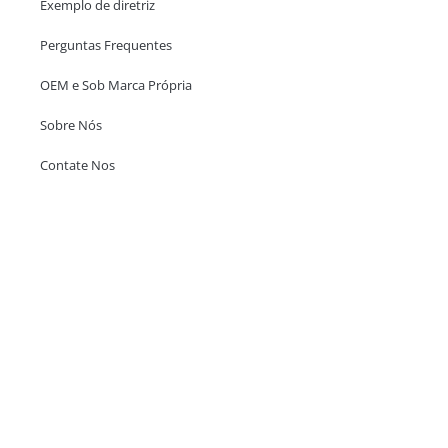
Exemplo de diretriz
Perguntas Frequentes
OEM e Sob Marca Própria
Sobre Nós
Contate Nos
Escritório em Hong Kong
Unit 718,Asia Trade Centre, 79 Lei Muk Road, Kwai Chung, Hong Kong,
SAR, China
+852 6383 6777
info@oralcare.com.hk
Escritório de Shenzhen
B803-2, Building 1, TianAn Cyberpark, Huangge Road, Longgang,
Shenzhen, GuangDong, China,518172
+86 755 83946969
info@oralcare.com.hk