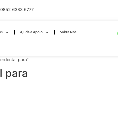
0852 6383 6777
os
Ajuda e Apoio
Sobre Nós
erdental para”
l para