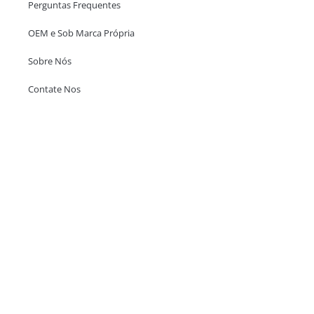
Perguntas Frequentes
OEM e Sob Marca Própria
Sobre Nós
Contate Nos
Escritório em Hong Kong
Unit 718,Asia Trade Centre, 79 Lei Muk Road, Kwai Chung, Hong Kong,
SAR, China
+852 6383 6777
info@oralcare.com.hk
Escritório de Shenzhen
B803-2, Building 1, TianAn Cyberpark, Huangge Road, Longgang,
Shenzhen, GuangDong, China,518172
+86 755 83946969
info@oralcare.com.hk