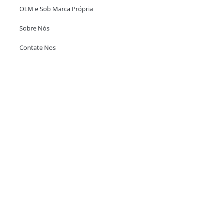
OEM e Sob Marca Própria
Sobre Nós
Contate Nos
Escritório em Hong Kong
Unit 718,Asia Trade Centre, 79 Lei Muk Road, Kwai Chung, Hong Kong,
SAR, China
+852 6383 6777
info@oralcare.com.hk
Escritório de Shenzhen
B803-2, Building 1, TianAn Cyberpark, Huangge Road, Longgang,
Shenzhen, GuangDong, China,518172
+86 755 83946969
info@oralcare.com.hk