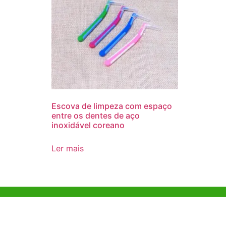
Escova de limpeza com espaço
entre os dentes de aço
inoxidável coreano
Ler mais
Ajuda e Apoio
Escritóri
Kong
Exemplo de diretriz