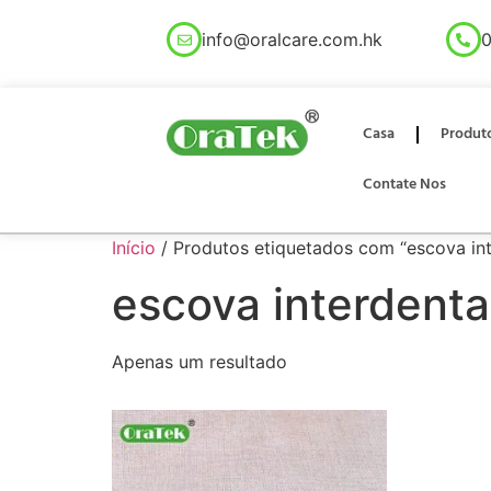
info@oralcare.com.hk
0
Casa
Produt
Contate Nos
Início
/ Produtos etiquetados com “escova in
escova interdenta
Apenas um resultado