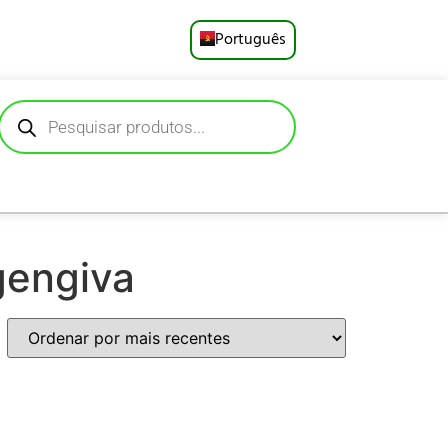
Português
English
Русский
Deutsch
Español
gengiva
Français
العربية
日本語