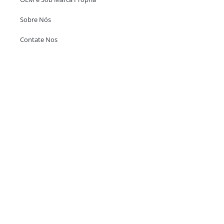
Sobre Nós
Contate Nos
Escritório em Hong Kong
Unit 718,Asia Trade Centre, 79 Lei Muk Road, Kwai Chung, Hong Kong,
SAR, China
+852 6383 6777
info@oralcare.com.hk
Escritório de Shenzhen
B803-2, Building 1, TianAn Cyberpark, Huangge Road, Longgang,
Shenzhen, GuangDong, China,518172
+86 755 83946969
info@oralcare.com.hk