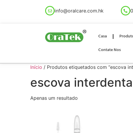
info@oralcare.com.hk
0
Casa
Produt
Contate Nos
Início
/ Produtos etiquetados com “escova in
escova interdent
Apenas um resultado