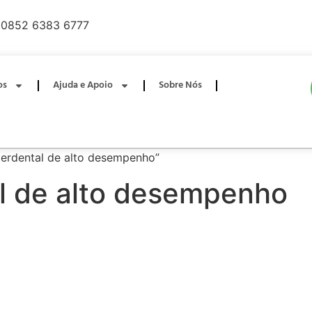
0852 6383 6777
os
Ajuda e Apoio
Sobre Nós
terdental de alto desempenho”
al de alto desempenho