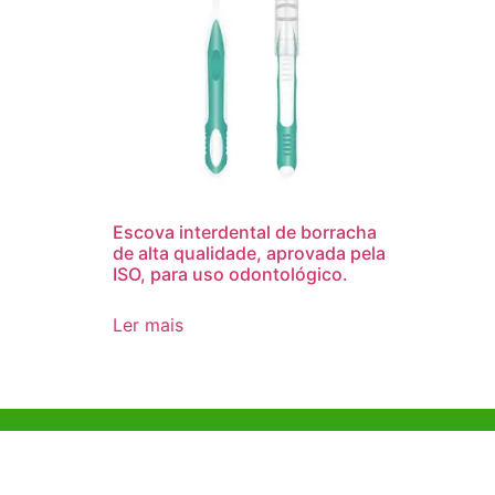
Escova interdental de borracha
de alta qualidade, aprovada pela
ISO, para uso odontológico.
Ler mais
Ajuda e Apoio
Escritóri
Kong
Exemplo de diretriz