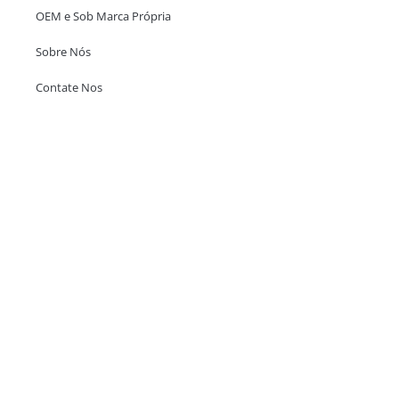
OEM e Sob Marca Própria
Sobre Nós
Contate Nos
Escritório em Hong Kong
Unit 718,Asia Trade Centre, 79 Lei Muk Road, Kwai Chung, Hong Kong,
SAR, China
+852 6383 6777
info@oralcare.com.hk
Escritório de Shenzhen
B803-2, Building 1, TianAn Cyberpark, Huangge Road, Longgang,
Shenzhen, GuangDong, China,518172
+86 755 83946969
info@oralcare.com.hk