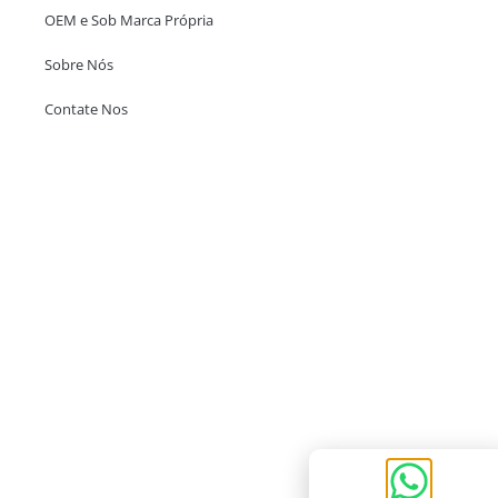
OEM e Sob Marca Própria
Sobre Nós
Contate Nos
Escritório em Hong Kong
Unit 718,Asia Trade Centre, 79 Lei Muk Road, Kwai Chung, Hong Kong,
SAR, China
+852 6383 6777
info@oralcare.com.hk
Escritório de Shenzhen
B803-2, Building 1, TianAn Cyberpark, Huangge Road, Longgang,
Shenzhen, GuangDong, China,518172
+86 755 83946969
info@oralcare.com.hk