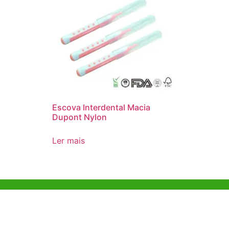
Escova Interdental Macia
Dupont Nylon
Ler mais
Ajuda e Apoio
Escritóri
Kong
Exemplo de diretriz
Unit 718,As