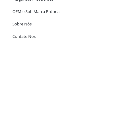
OEM e Sob Marca Própria
Sobre Nós
Contate Nos
Escritório em Hong Kong
Unit 718,Asia Trade Centre, 79 Lei Muk Road, Kwai Chung, Hong Kong,
SAR, China
+852 6383 6777
info@oralcare.com.hk
Escritório de Shenzhen
B803-2, Building 1, TianAn Cyberpark, Huangge Road, Longgang,
Shenzhen, GuangDong, China,518172
+86 755 83946969
info@oralcare.com.hk