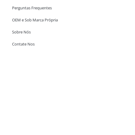
Perguntas Frequentes
OEM e Sob Marca Própria
Sobre Nós
Contate Nos
Escritório em Hong Kong
Unit 718,Asia Trade Centre, 79 Lei Muk Road, Kwai Chung, Hong Kong,
SAR, China
+852 6383 6777
info@oralcare.com.hk
Escritório de Shenzhen
B803-2, Building 1, TianAn Cyberpark, Huangge Road, Longgang,
Shenzhen, GuangDong, China,518172
+86 755 83946969
info@oralcare.com.hk