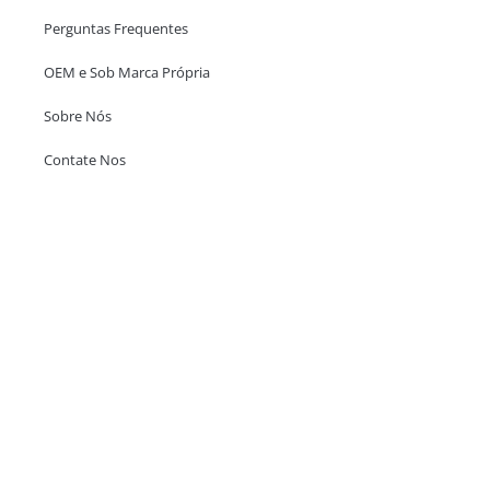
Perguntas Frequentes
OEM e Sob Marca Própria
Sobre Nós
Contate Nos
Escritório em Hong Kong
Unit 718,Asia Trade Centre, 79 Lei Muk Road, Kwai Chung, Hong Kong,
SAR, China
+852 6383 6777
info@oralcare.com.hk
Escritório de Shenzhen
B803-2, Building 1, TianAn Cyberpark, Huangge Road, Longgang,
Shenzhen, GuangDong, China,518172
+86 755 83946969
info@oralcare.com.hk