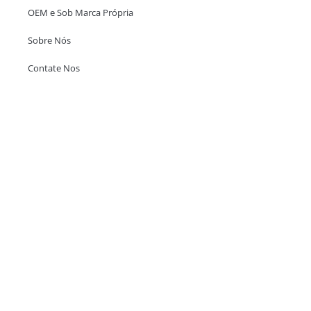
OEM e Sob Marca Própria
Sobre Nós
Contate Nos
Escritório em Hong Kong
Unit 718,Asia Trade Centre, 79 Lei Muk Road, Kwai Chung, Hong Kong,
SAR, China
+852 6383 6777
info@oralcare.com.hk
Escritório de Shenzhen
B803-2, Building 1, TianAn Cyberpark, Huangge Road, Longgang,
Shenzhen, GuangDong, China,518172
+86 755 83946969
info@oralcare.com.hk