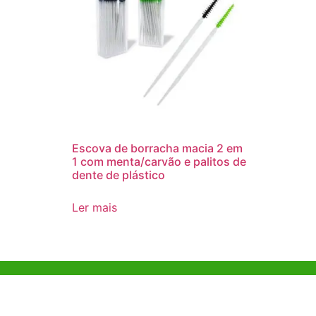
Escova de borracha macia 2 em
1 com menta/carvão e palitos de
dente de plástico
Ler mais
Ajuda e Apoio
Escritóri
Kong
Exemplo de diretriz