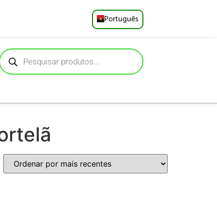
Português
English
Русский
Deutsch
Español
ortelã
Français
العربية
日本語