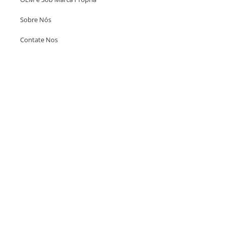
Sobre Nós
Contate Nos
Escritório em Hong Kong
Unit 718,Asia Trade Centre, 79 Lei Muk Road, Kwai Chung, Hong Kong,
SAR, China
+852 6383 6777
info@oralcare.com.hk
Escritório de Shenzhen
B803-2, Building 1, TianAn Cyberpark, Huangge Road, Longgang,
Shenzhen, GuangDong, China,518172
+86 755 83946969
info@oralcare.com.hk