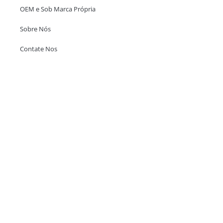
OEM e Sob Marca Própria
Sobre Nós
Contate Nos
Escritório em Hong Kong
Unit 718,Asia Trade Centre, 79 Lei Muk Road, Kwai Chung, Hong Kong,
SAR, China
+852 6383 6777
info@oralcare.com.hk
Escritório de Shenzhen
B803-2, Building 1, TianAn Cyberpark, Huangge Road, Longgang,
Shenzhen, GuangDong, China,518172
+86 755 83946969
info@oralcare.com.hk